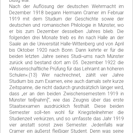
blutig war.
Nach der Auflösung der deutschen Wehrmacht im
Dezember 1918 begann Hermann Cramer im Februar
1919 mit dem Studium der Geschichte sowie der
deutschen und romanischen Philologie in Münster, wo
er bis zum Dezember desselben Jahres blieb. Die
folgenden drei Monate trieb es ihn nach Halle an der
Saale an die Universität Halle-Wittenberg und von April
bis Oktober 1920 nach Bonn. Dann kehrte er für die
beiden letzten Jahre seines Studi¬ums nach Münster
zurück und bestand dort am 05. Dezember 1922 die
»Wissenschaftliche Prüfung für das Lehramt an höheren
Schulen«.(13) Wer nachrechnet, zählt vier Jahre
Studium bis zum Examen, eine auch damals sehr kurze
Zeitspanne, die nicht dadurch grundsätzlich länger wird,
dass „er an den beiden Zwischensemestern 1919 in
Münster teil[nahm]“, wie das Zeugnis über das erste
Staatsexamen ausdrücklich festhält. Diese beiden
Semester soll¬ten wohl für Kriegsteilnehmer die
Studienzeit verkürzen, und so umfasste das Jahr 1919
vier anstatt sonst zwei Semester. Jedenfalls war
Cramer ein äußerst fleißiger Student. Denn was seine