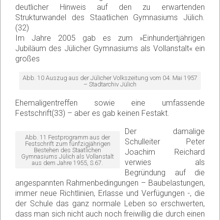
deutlicher Hinweis auf den zu erwartenden
Strukturwandel des Staatlichen Gymnasiums Jülich.
(32)
Im Jahre 2005 gab es zum »Einhundertjährigen
Jubiläum des Jülicher Gymnasiums als Vollanstalt« ein
großes
Abb. 10 Auszug aus der Jülicher Volkszeitung vom 04. Mai 1957
– Stadtarchiv Jülich
Ehemaligentreffen sowie eine umfassende
Festschrift(33) – aber es gab keinen Festakt.
Der damalige
Abb. 11 Festprogramm aus der
Schulleiter Peter
Festschrift zum fünfzigjährigen
Bestehen des Staatlichen
Joachim Reichard
Gymnasiums Jülich als Vollanstalt
verwies als
aus dem Jahre 1955, S.67.
Begründung auf die
angespannten Rahmenbedingungen – Baubelastungen,
immer neue Richtlinien, Erlasse und Verfügungen -, die
der Schule das ganz normale Leben so erschwerten,
dass man sich nicht auch noch freiwillig die durch einen