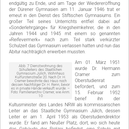
endgültig zu Ende, und am Tage der Wiedereröffnung
der Dürener Gymnasien am 11. Januar 1946 trat er
erneut in den Dienst des Stiftischen Gymnasiums. Ein
großer Teil seines Unterrichts entfiel dabei auf
»Sonderlehrgänge« für Kriegsheimkehrer, die in den
Jahren 1944 und 1945 mit einem so genannten
»Reifevermerk« nach zum Teil stark verkürzter
Schulzeit das Gymnasium verlassen hatten und nun das
Abitur nachträglich erwerben mussten.
Am 01. März 1951
Abb. 7 Dienstwohnung des
wurde Dr. Hermann
Schulleiters des Staatlichen
Gymnasium Jülich, Wohnhaus
Cramer zum
Kurfürstenstraße 20. Nach Dr. H.
Oberstudienrat
Cramer bewohnte das Haus noch
dessen Nachfolger Dr. H. Renn, bevor
befördert, und zum
es in private Hände verkauft wurde. –
Foto: Familienarchiv Cramer, wie Anm.
15. Februar 1952
10
berief ihn der
Kultusminister des Landes NRW als kommissarischen
Leiter an das Staatliche Gymnasium Jülich, dessen
Leiter er am 1. April 1953 als Oberstudiendirektor
wurde. Er fand am Neußer Platz, dort, wo sich heute
das Gebäude der Polizei befindet, eine Schule mit