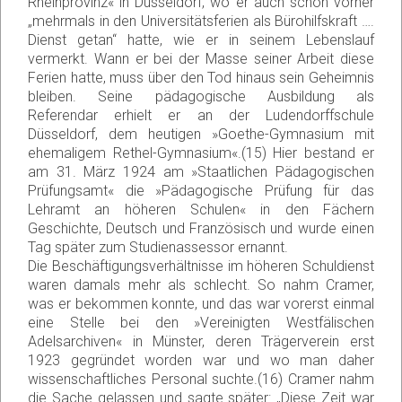
Rheinprovinz« in Düsseldorf, wo er auch schon vorher
„mehrmals in den Universitätsferien als Bürohilfskraft ….
Dienst getan“ hatte, wie er in seinem Lebenslauf
vermerkt. Wann er bei der Masse seiner Arbeit diese
Ferien hatte, muss über den Tod hinaus sein Geheimnis
bleiben. Seine pädagogische Ausbildung als
Referendar erhielt er an der Ludendorffschule
Düsseldorf, dem heutigen »Goethe-Gymnasium mit
ehemaligem Rethel-Gymnasium«.(15) Hier bestand er
am 31. März 1924 am »Staatlichen Pädagogischen
Prüfungsamt« die »Pädagogische Prüfung für das
Lehramt an höheren Schulen« in den Fächern
Geschichte, Deutsch und Französisch und wurde einen
Tag später zum Studienassessor ernannt.
Die Beschäftigungsverhältnisse im höheren Schuldienst
waren damals mehr als schlecht. So nahm Cramer,
was er bekommen konnte, und das war vorerst einmal
eine Stelle bei den »Vereinigten Westfälischen
Adelsarchiven« in Münster, deren Trägerverein erst
1923 gegründet worden war und wo man daher
wissenschaftliches Personal suchte.(16) Cramer nahm
die Sache gelassen und sagte später: „Diese Zeit war