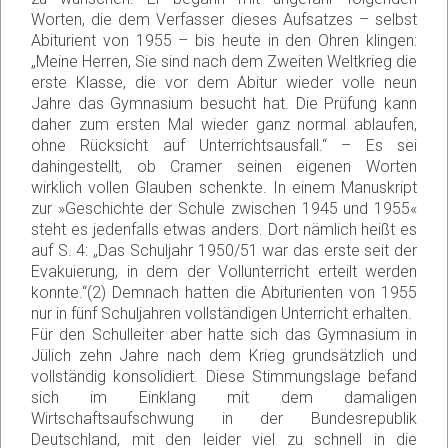
Worten, die dem Verfasser dieses Aufsatzes – selbst
Abiturient von 1955 – bis heute in den Ohren klingen:
„Meine Herren, Sie sind nach dem Zweiten Weltkrieg die
erste Klasse, die vor dem Abitur wieder volle neun
Jahre das Gymnasium besucht hat. Die Prüfung kann
daher zum ersten Mal wieder ganz normal ablaufen,
ohne Rücksicht auf Unterrichtsausfall.“ – Es sei
dahingestellt, ob Cramer seinen eigenen Worten
wirklich vollen Glauben schenkte. In einem Manuskript
zur »Geschichte der Schule zwischen 1945 und 1955«
steht es jedenfalls etwas anders. Dort nämlich heißt es
auf S. 4: „Das Schuljahr 1950/51 war das erste seit der
Evakuierung, in dem der Vollunterricht erteilt werden
konnte.“(2) Demnach hatten die Abiturienten von 1955
nur in fünf Schuljahren vollständigen Unterricht erhalten.
Für den Schulleiter aber hatte sich das Gymnasium in
Jülich zehn Jahre nach dem Krieg grundsätzlich und
vollständig konsolidiert. Diese Stimmungslage befand
sich im Einklang mit dem damaligen
Wirtschaftsaufschwung in der Bundesrepublik
Deutschland, mit den leider viel zu schnell in die