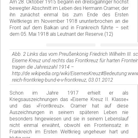
Am 28. Oktober 1915 begann ein dreißigjähriger höchst
bewegter Abschnitt im Leben des Hermann Cramer, der
ihn zunächst einmal bis zum Ende des Ersten
Weltkriegs im November 1918 ununterbrochen an die
Front auf dem Balkan und in Frankreich führte – seit
dem 05. Mai 1918 als Leutnant der Reserve.(12)
Abb. 2 Links das vom Preußenkönig Friedrich Wilhelm III. s
Eiserne Kreuz und rechts das Frontkreuz für harten Frontei
tragen die Jahreszahl 1914 –
http://de.wikipedia.org/wiki/EisernesKreuz#Bedeutung:ww
reich-frontkrieg-bund-e-v-frontkreuz; 03.01.2012
Schon im Jahre 1917 erhielt er als
Kriegsauszeichnungen das »Eiserne Kreuz II. Klasse«
und das »Frontkreuz«. Cramer hat auf diese
Auszeichnungen in seinem späteren Leben nie
besonders hingewiesen und sie in seinem Lebenslauf
nicht einmal erwähnt, obwohl ein Fronteinsatz in
Frankreich im Ersten Weltkrieg ungeheuer hart und