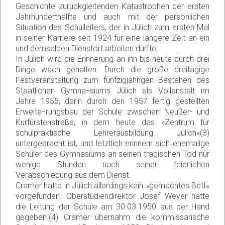
Geschichte zurückgleitenden Katastrophen der ersten
Jahrhunderthälfte und auch mit der persönlichen
Situation des Schulleiters, der in Jülich zum ersten Mal
in seiner Karriere seit 1924 für eine längere Zeit an ein
und demselben Dienstort arbeiten durfte.
In Jülich wird die Erinnerung an ihn bis heute durch drei
Dinge wach gehalten: Durch die große dreitägige
Festveranstaltung zum fünfzigjährigen Bestehen des
Staatlichen Gymna¬siums Jülich als Vollanstalt im
Jahre 1955, dann durch den 1957 fertig gestellten
Erweite¬rungsbau der Schule zwischen Neußer- und
Kurfürstenstraße, in dem heute das »Zentrum für
schulpraktische Lehrerausbildung Jülich«(3)
untergebracht ist, und letztlich erinnern sich ehemalige
Schüler des Gymnasiums an seinen tragischen Tod nur
wenige Stunden nach seiner feierlichen
Verabschiedung aus dem Dienst.
Cramer hatte in Jülich allerdings kein »gemachtes Bett«
vorgefunden. Oberstudiendirektor Josef Weyer hatte
die Leitung der Schule am 30.03.1950 aus der Hand
gegeben.(4) Cramer übernahm die kommissarische