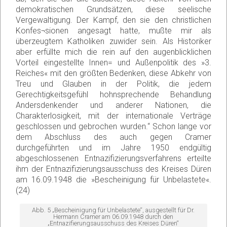
demokratischen Grundsätzen, diese seelische
Vergewaltigung. Der Kampf, den sie den christlichen
Konfes¬sionen angesagt hatte, mußte mir als
überzeugtem Katholiken zuwider sein. Als Historiker
aber erfüllte mich die rein auf den augenblicklichen
Vorteil eingestellte Innen= und Außenpolitik des »3.
Reiches« mit den größten Bedenken, diese Abkehr von
Treu und Glauben in der Politik, die jedem
Gerechtigkeitsgefühl hohnsprechende Behandlung
Andersdenkender und anderer Nationen, die
Charakterlosigkeit, mit der internationale Verträge
geschlossen und gebrochen wurden.“ Schon lange vor
dem Abschluss des auch gegen Cramer
durchgeführten und im Jahre 1950 endgültig
abgeschlossenen Entnazifizierungsverfahrens erteilte
ihm der Entnazifizierungsausschuss des Kreises Düren
am 16.09.1948 die »Bescheinigung für Unbelastete«.
(24)
Abb. 5 „Bescheinigung für Unbelastete“, ausgestellt für Dr.
Hermann Cramer am 06.09.1948 durch den
„Entnazifierungsausschuss des Kreises Düren“