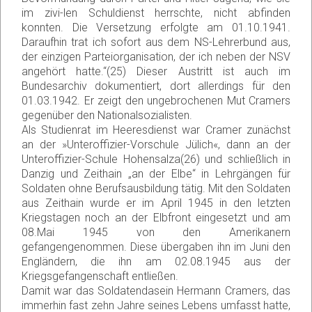
im zivi-len Schuldienst herrschte, nicht abfinden
konnten. Die Versetzung erfolgte am 01.10.1941.
Daraufhin trat ich sofort aus dem NS-Lehrerbund aus,
der einzigen Parteiorganisation, der ich neben der NSV
angehört hatte.“(25) Dieser Austritt ist auch im
Bundesarchiv dokumentiert, dort allerdings für den
01.03.1942. Er zeigt den ungebrochenen Mut Cramers
gegenüber den Nationalsozialisten.
Als Studienrat im Heeresdienst war Cramer zunächst
an der »Unteroffizier-Vorschule Jülich«, dann an der
Unteroffizier-Schule Hohensalza(26) und schließlich in
Danzig und Zeithain „an der Elbe“ in Lehrgängen für
Soldaten ohne Berufsausbildung tätig. Mit den Soldaten
aus Zeithain wurde er im April 1945 in den letzten
Kriegstagen noch an der Elbfront eingesetzt und am
08.Mai 1945 von den Amerikanern
gefangengenommen. Diese übergaben ihn im Juni den
Engländern, die ihn am 02.08.1945 aus der
Kriegsgefangenschaft entließen.
Damit war das Soldatendasein Hermann Cramers, das
immerhin fast zehn Jahre seines Lebens umfasst hatte,