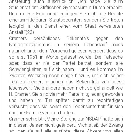
Anstellung auch ausdrücklich: „Ich habe Sie zum
Studienrat am Stiftischen Gymnasium in Düren ernannt.
Durch diese Ernennung erlangen Sie nicht die Rechte
eine unmittelbaren Staatsbeamten, sondern Sie treten
lediglich in den Dienst einer vom Staat verwalteten
Anstalt.“(23)
Cramers persönliches Bekenntnis gegen den
Nationalsozialismus in seinem Lebenslauf muss
natürlich unter dem Vorbehalt gelesen werden, dass es
so erst 1951 in Worte gefasst wurde. Die Tatsache
aber, dass er nie der Partei beitrat, sondern alle
Schwierigkeiten auf sich nahm – und es kommen im
Zweiten Weltkrieg noch einige hinzu -, um sich selbst
treu zu bleiben, machen das Bekenntnis zumindest
lesenswert. Viele andere haben nicht so gehandelt wie
H. Cramer. Sie sind vielmehr Parteimitglieder geworden
und haben ihr Tun später damit zu rechtfertigen
versucht, dass sie sonst den Lebensunterhalt für sich
und ihre Familie verloren hätten.
Cramer schreibt: „Meine Stellung zur NSDAP hatte sich
in diesen Jahren nicht geändert. Mich stieß der Zwang
ab, den sie auf alle ausübte, diese Abkehr von allen