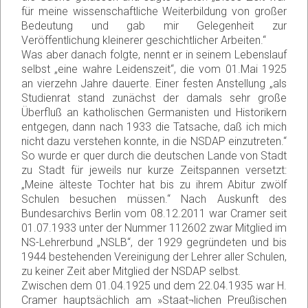
für meine wissenschaftliche Weiterbildung von großer
Bedeutung und gab mir Gelegenheit zur
Veröffentlichung kleinerer geschichtlicher Arbeiten.“
Was aber danach folgte, nennt er in seinem Lebenslauf
selbst „eine wahre Leidenszeit“, die vom 01.Mai 1925
an vierzehn Jahre dauerte. Einer festen Anstellung „als
Studienrat stand zunächst der damals sehr große
Überfluß an katholischen Germanisten und Historikern
entgegen, dann nach 1933 die Tatsache, daß ich mich
nicht dazu verstehen konnte, in die NSDAP einzutreten.“
So wurde er quer durch die deutschen Lande von Stadt
zu Stadt für jeweils nur kurze Zeitspannen versetzt:
„Meine älteste Tochter hat bis zu ihrem Abitur zwölf
Schulen besuchen müssen.“ Nach Auskunft des
Bundesarchivs Berlin vom 08.12.2011 war Cramer seit
01.07.1933 unter der Nummer 112602 zwar Mitglied im
NS-Lehrerbund „NSLB“, der 1929 gegründeten und bis
1944 bestehenden Vereinigung der Lehrer aller Schulen,
zu keiner Zeit aber Mitglied der NSDAP selbst.
Zwischen dem 01.04.1925 und dem 22.04.1935 war H.
Cramer hauptsächlich am »Staat¬lichen Preußischen