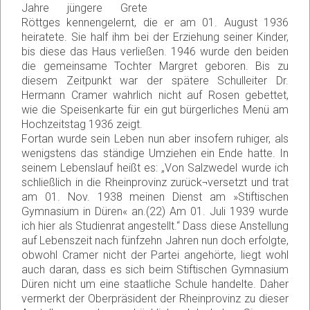
Jahre jüngere Grete
Röttges kennengelernt, die er am 01. August 1936
heiratete. Sie half ihm bei der Erziehung seiner Kinder,
bis diese das Haus verließen. 1946 wurde den beiden
die gemeinsame Tochter Margret geboren. Bis zu
diesem Zeitpunkt war der spätere Schulleiter Dr.
Hermann Cramer wahrlich nicht auf Rosen gebettet,
wie die Speisenkarte für ein gut bürgerliches Menü am
Hochzeitstag 1936 zeigt.
Fortan wurde sein Leben nun aber insofern ruhiger, als
wenigstens das ständige Umziehen ein Ende hatte. In
seinem Lebenslauf heißt es: „Von Salzwedel wurde ich
schließlich in die Rheinprovinz zurück¬versetzt und trat
am 01. Nov. 1938 meinen Dienst am »Stiftischen
Gymnasium in Düren« an.(22) Am 01. Juli 1939 wurde
ich hier als Studienrat angestellt.“ Dass diese Anstellung
auf Lebenszeit nach fünfzehn Jahren nun doch erfolgte,
obwohl Cramer nicht der Partei angehörte, liegt wohl
auch daran, dass es sich beim Stiftischen Gymnasium
Düren nicht um eine staatliche Schule handelte. Daher
vermerkt der Oberpräsident der Rheinprovinz zu dieser