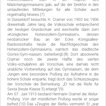
Mädchengymnasiums gab, auf die der Direktor in den
umlaufenden Mitteilungen für alle Schüler auch
regelmäßig hinwies.(7)
In Düsseldorf besuchte H. Cramer von 1903 bis 1906
dreieinhalb Jahre lang die Volksschule entsprechend
der heutigen Grundschule und wechselte dann zum
»Königlichen Hohenzollern-Gymnasium«, dessen
neobarocker Bau an der Ecke Königsallee-
Bastionsstraße heute die Nachfolgeschule des
Hohenzollern-Gymnasiums, nämlich das städtische
Görres-Gym¬nasium, beherbergt.(8) Dort absolvierte
Cramer noch die zweite Hälfte des vierten
Volks¬schuljahres als Vorschule, eine damals nicht
unübliche Vorbereitung auf das Gymnasium, die dem
Jungen eine besondere Prüfung zur Aufnahme in die
höhere Schule ersparte, trägt doch das Schlusszeugnis
der Vorschule die Bemerkung: „Er hat die Reife für
Sexta (heute Klasse 5) erlangt.“(9)
Am 07. Juni 1915 bestand Hermann Cramer die Abitur-
Prüfung. Von der mündlichen Prüfung wurde er sogar
befreit.(10) Das »Zeugnis der Reife« vermerkt: Er „war