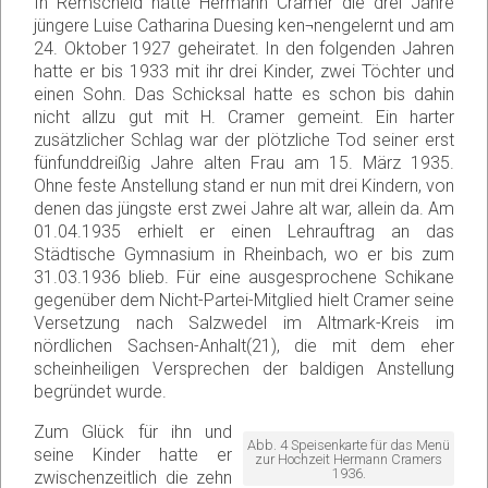
In Remscheid hatte Hermann Cramer die drei Jahre
jüngere Luise Catharina Duesing ken¬nengelernt und am
24. Oktober 1927 geheiratet. In den folgenden Jahren
hatte er bis 1933 mit ihr drei Kinder, zwei Töchter und
einen Sohn. Das Schicksal hatte es schon bis dahin
nicht allzu gut mit H. Cramer gemeint. Ein harter
zusätzlicher Schlag war der plötzliche Tod seiner erst
fünfunddreißig Jahre alten Frau am 15. März 1935.
Ohne feste Anstellung stand er nun mit drei Kindern, von
denen das jüngste erst zwei Jahre alt war, allein da. Am
01.04.1935 erhielt er einen Lehrauftrag an das
Städtische Gymnasium in Rheinbach, wo er bis zum
31.03.1936 blieb. Für eine ausgesprochene Schikane
gegenüber dem Nicht-Partei-Mitglied hielt Cramer seine
Versetzung nach Salzwedel im Altmark-Kreis im
nördlichen Sachsen-Anhalt(21), die mit dem eher
scheinheiligen Versprechen der baldigen Anstellung
begründet wurde.
Zum Glück für ihn und
Abb. 4 Speisenkarte für das Menü
seine Kinder hatte er
zur Hochzeit Hermann Cramers
1936.
zwischenzeitlich die zehn