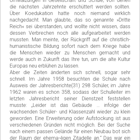
Umwälzungen in Gesellschaft und Schule, von denen
die nächsten Jahrzehnte erschüttert werden sollten.
Über Koedukation hatte noch niemand wirklich
nachgedacht. Man glaubte, das so genannte »Dritte
Reich« sei überstanden, und wollte nicht wissen, dass
dessen Verbrechen noch alle aufgearbeitet werden
mussten. Man meinte, der Rückgriff auf die christlich-
humanistische Bildung sofort nach dem Kriege habe
die Menschen wieder zu Menschen gemacht und
werde auch in Zukunft das Ihre tun, um die alte Kultur
Europas neu erblühen zu lassen.
Aber die Zeiten änderten sich schnell, sogar sehr
schnell. Im Jahre 1958 besuchten die Schule nach
Ausweis der Jahresberichte(31) 298 Schüler, im Jahre
1962 waren es schon 358, sodass der Schulleiter im
letzten Jahresbericht seiner Dienstzeit feststellen
musste: „Leider ist das Gebäude … infolge der
wachsenden Schüler- und Klassenzahl wieder zu klein
geworden. Eine Erweiterung oder Aufstockung ist aus
verschiedenen Gründen nicht möglich. Bei der Suche
nach einem passen Gelände für einen Neubau bot sich
der Raum der ehema¬ligen Zitadelle an.“ Das war ein