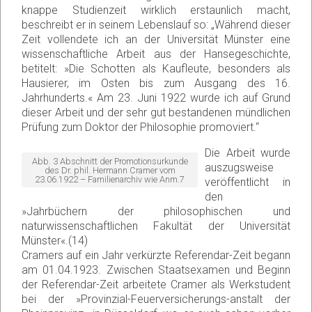
knappe Studienzeit wirklich erstaunlich macht,
beschreibt er in seinem Lebenslauf so: „Während dieser
Zeit vollendete ich an der Universität Münster eine
wissenschaftliche Arbeit aus der Hansegeschichte,
betitelt: »Die Schotten als Kaufleute, besonders als
Hausierer, im Osten bis zum Ausgang des 16.
Jahrhunderts.« Am 23. Juni 1922 wurde ich auf Grund
dieser Arbeit und der sehr gut bestandenen mündlichen
Prüfung zum Doktor der Philosophie promoviert.“
Die Arbeit wurde
Abb. 3 Abschnitt der Promotionsurkunde
auszugsweise
des Dr. phil. Hermann Cramer vom
23.06.1922 – Familienarchiv wie Anm.7
veröffentlicht in
den
»Jahrbüchern der philosophischen und
naturwissenschaftlichen Fakultät der Universität
Münster«.(14)
Cramers auf ein Jahr verkürzte Referendar-Zeit begann
am 01.04.1923. Zwischen Staatsexamen und Beginn
der Referendar-Zeit arbeitete Cramer als Werkstudent
bei der »Provinzial-Feuerversicherungs-anstalt der