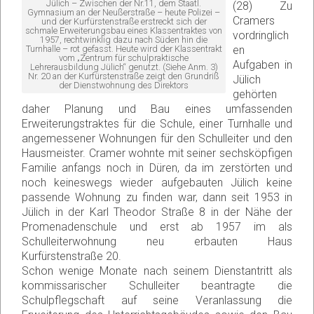
Jülich – Zwischen der Nr.11, dem Staatl.
(28) Zu
Gymnasium an der Neußerstraße – heute Polizei –
Cramers
und der Kurfürstenstraße erstreckt sich der
schmale Erweiterungsbau eines Klassentraktes von
vordringlich
1957, rechtwinklig dazu nach Süden hin die
Turnhalle – rot gefasst. Heute wird der Klassentrakt
en
vom „Zentrum für schulpraktische
Aufgaben in
Lehrerausbildung Jülich“ genutzt. (Siehe Anm. 3)
Nr. 20 an der Kurfürstenstraße zeigt den Grundriß
Jülich
der Dienstwohnung des Direktors
gehörten
daher Planung und Bau eines umfassenden
Erweiterungstraktes für die Schule, einer Turnhalle und
angemessener Wohnungen für den Schulleiter und den
Hausmeister. Cramer wohnte mit seiner sechsköpfigen
Familie anfangs noch in Düren, da im zerstörten und
noch keineswegs wieder aufgebauten Jülich keine
passende Wohnung zu finden war, dann seit 1953 in
Jülich in der Karl Theodor Straße 8 in der Nähe der
Promenadenschule und erst ab 1957 im als
Schulleiterwohnung neu erbauten Haus
Kurfürstenstraße 20.
Schon wenige Monate nach seinem Dienstantritt als
kommissarischer Schulleiter beantragte die
Schulpflegschaft auf seine Veranlassung die