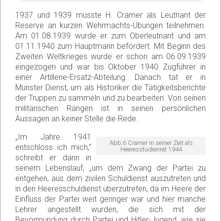
1937 und 1939 musste H. Cramer als Leutnant der
Reserve an kurzen Wehrmachts-Übungen teilnehmen.
Am 01.08.1939 wurde er zum Oberleutnant und am
01.11.1940 zum Hauptmann befördert. Mit Beginn des
Zweiten Weltkrieges wurde er schon am 06.09.1939
eingezogen und war bis Oktober 1940 Zugführer in
einer Artillerie-Ersatz-Abteilung. Danach tat er in
Münster Dienst, um als Historiker die Tätigkeitsberichte
der Truppen zu sammeln und zu bearbeiten. Von seinen
militärischen Rängen ist in seinen persönlichen
Aussagen an keiner Stelle die Rede.
„Im Jahre 1941
Abb.6 Cramer in seiner Zeit als
entschloss ich mich,“
Heeresstudienrat 1944
schreibt er dann in
seinem Lebenslauf, „um dem Zwang der Partei zu
entgehen, aus dem zivilen Schuldienst auszutreten und
in den Heeresschuldienst überzutreten, da im Heere der
Einfluss der Partei weit geringer war und hier manche
Lehrer angestellt wurden, die sich mit der
Bevormundung durch Partei und Hitler-Jugend, wie sie