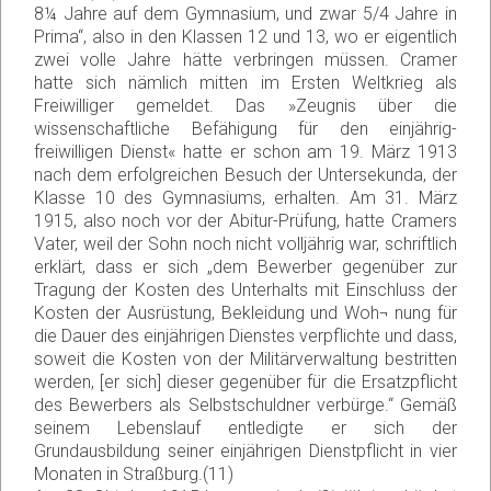
8¼ Jahre auf dem Gymnasium, und zwar 5/4 Jahre in
Prima“, also in den Klassen 12 und 13, wo er eigentlich
zwei volle Jahre hätte verbringen müssen. Cramer
hatte sich nämlich mitten im Ersten Weltkrieg als
Freiwilliger gemeldet. Das »Zeugnis über die
wissenschaftliche Befähigung für den einjährig-
freiwilligen Dienst« hatte er schon am 19. März 1913
nach dem erfolgreichen Besuch der Untersekunda, der
Klasse 10 des Gymnasiums, erhalten. Am 31. März
1915, also noch vor der Abitur-Prüfung, hatte Cramers
Vater, weil der Sohn noch nicht volljährig war, schriftlich
erklärt, dass er sich „dem Bewerber gegenüber zur
Tragung der Kosten des Unterhalts mit Einschluss der
Kosten der Ausrüstung, Bekleidung und Woh¬ nung für
die Dauer des einjährigen Dienstes verpflichte und dass,
soweit die Kosten von der Militärverwaltung bestritten
werden, [er sich] dieser gegenüber für die Ersatzpflicht
des Bewerbers als Selbstschuldner verbürge.“ Gemäß
seinem Lebenslauf entledigte er sich der
Grundausbildung seiner einjährigen Dienstpflicht in vier
Monaten in Straßburg.(11)