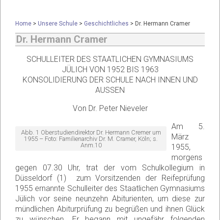
Home
>
Unsere Schule
>
Geschichtliches
>
Dr. Hermann Cramer
Dr. Hermann Cramer
SCHULLEITER DES STAATLICHEN GYMNASIUMS
JÜLICH VON 1952 BIS 1963
KONSOLIDIERUNG DER SCHULE NACH INNEN UND
AUSSEN
Von Dr. Peter Nieveler
Am 5.
Abb. 1 Oberstudiendirektor Dr. Hermann Cremer um
März
1955 – Foto: Familienarchiv Dr. M. Cramer, Köln; s.
Anm.10
1955,
morgens
gegen 07.30 Uhr, trat der vom Schulkollegium in
Düsseldorf (1) zum Vorsitzenden der Reifeprüfung
1955 ernannte Schulleiter des Staatlichen Gymnasiums
Jülich vor seine neunzehn Abiturienten, um diese zur
mündlichen Abiturprüfung zu begrüßen und ihnen Glück
zu wünschen. Er begann mit ungefähr folgenden