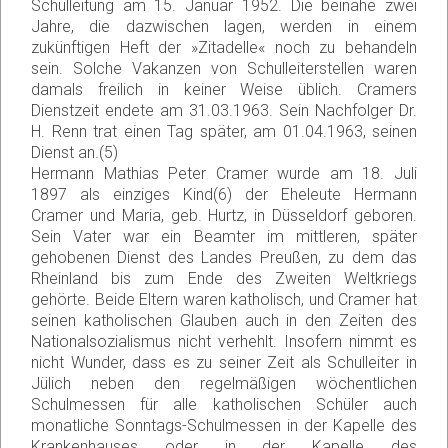
Schulleitung am 15. Januar 1952. Die beinahe zwei
Jahre, die dazwischen lagen, werden in einem
zukünftigen Heft der »Zitadelle« noch zu behandeln
sein. Solche Vakanzen von Schulleiterstellen waren
damals freilich in keiner Weise üblich. Cramers
Dienstzeit endete am 31.03.1963. Sein Nachfolger Dr.
H. Renn trat einen Tag später, am 01.04.1963, seinen
Dienst an.(5)
Hermann Mathias Peter Cramer wurde am 18. Juli
1897 als einziges Kind(6) der Eheleute Hermann
Cramer und Maria, geb. Hurtz, in Düsseldorf geboren.
Sein Vater war ein Beamter im mittleren, später
gehobenen Dienst des Landes Preußen, zu dem das
Rheinland bis zum Ende des Zweiten Weltkriegs
gehörte. Beide Eltern waren katholisch, und Cramer hat
seinen katholischen Glauben auch in den Zeiten des
Nationalsozialismus nicht verhehlt. Insofern nimmt es
nicht Wunder, dass es zu seiner Zeit als Schulleiter in
Jülich neben den regelmäßigen wöchentlichen
Schulmessen für alle katholischen Schüler auch
monatliche Sonntags-Schulmessen in der Kapelle des
Krankenhauses oder in der Kapelle des