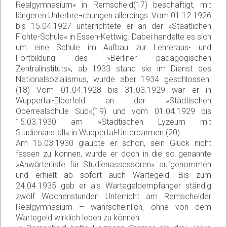
Realgymnasium« in Remscheid(17) beschäftigt, mit
längeren Unterbre¬chungen allerdings: Vom 01.12.1926
bis 15.04.1927 unterrichtete er an der »Staatlichen
Fichte-Schule« in Essen-Kettwig. Dabei handelte es sich
um eine Schule im Aufbau zur Lehreraus- und
Fortbildung des »Berliner pädagogischen
Zentralinstituts«; ab 1933 stand sie im Dienst des
Nationalsozialismus, wurde aber 1934 geschlossen.
(18) Vom 01.04.1928 bis 31.03.1929 war er in
Wuppertal-Elberfeld an der »Städtischen
Oberrealschule Süd«(19) und vom 01.04.1929 bis
15.03.1930 am »Städtischen Lyzeum mit
Studienanstalt« in Wuppertal-Unterbarmen.(20)
Am 15.03.1930 glaubte er schon, sein Glück nicht
fassen zu können, wurde er doch in die so genannte
»Anwärterliste für Studienassessoren« aufgenommen
und erhielt ab sofort auch Wartegeld. Bis zum
24.04.1935 gab er als Wartegeldempfänger ständig
zwölf Wochenstunden Unterricht am Remscheider
Realgymnasium – wahrscheinlich, ohne von dem
Wartegeld wirklich leben zu können.